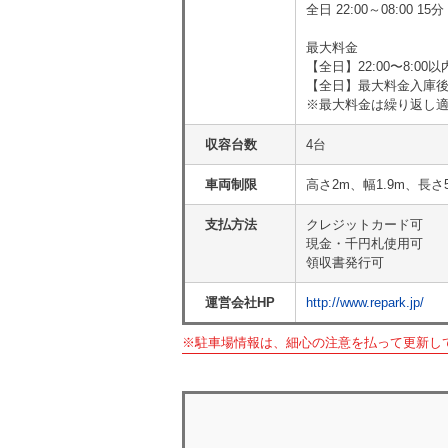
全日 22:00～08:00 
最大料金
【全日】22:00〜8:00
【全日】最大料金入庫後1
※最大料金は繰り返し
収容台数
4台
車両制限
高さ2m、幅1.9m、長さ
支払方法
クレジットカード可
現金・千円札使用可
領収書発行可
運営会社HP
http://www.repark.jp/
※駐車場情報は、細心の注意を払って更新し