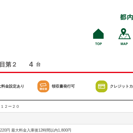
4
目第２
台
大料金設定あり
領収書発行可
クレジットカ
目１２ー２０
15分 220円 最大料金入庫後12時間以内1,800円