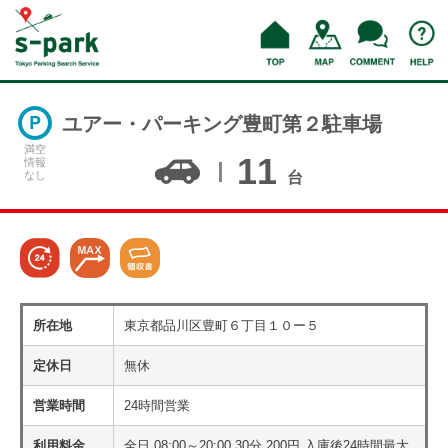
ユアー・パーキング豊町第２駐車場
満空
11
情報
なし
台
所在地
東京都品川区豊町６丁目１０ー５
定休日
無休
営業時間
24時間営業
利用料金
全日 08:00～20:00 30分 200円 入庫後24時間最大