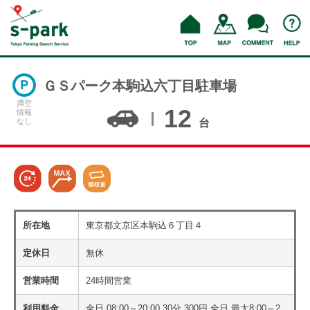
ＧＳパーク本駒込六丁目駐車場
満空
12
情報
なし
台
所在地
東京都文京区本駒込６丁目４
定休日
無休
営業時間
24時間営業
利用料金
全日 08:00～20:00 30分 300円 全日 最大8:00～2