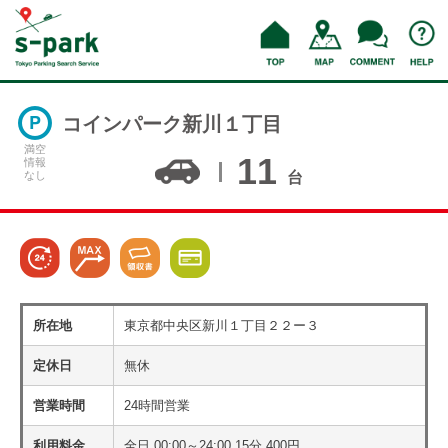
コインパーク新川１丁目
満空
11
情報
なし
台
所在地
東京都中央区新川１丁目２２ー３
定休日
無休
営業時間
24時間営業
利用料金
全日 00:00～24:00 15分 400円