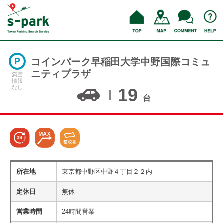
コインパーク早稲田大学中野国際コミュ
ニティプラザ
満空
情報
なし
19
台
所在地
東京都中野区中野４丁目２２内
定休日
無休
営業時間
24時間営業