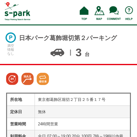
日本パーク葛飾堀切第２パーキング
満空
3
情報
なし
台
所在地
東京都葛飾区堀切２丁目２５番１７号
定休日
無休
営業時間
24時間営業
利用料金
全日 07:00～19:00 20分 100円 7時～19時以内最