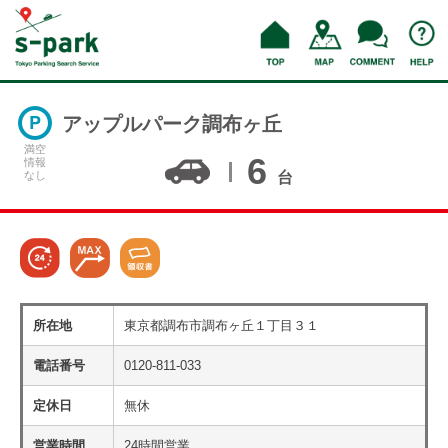
アップルパーク調布ヶ丘
満空
6
情報
なし
台
所在地
東京都調布市調布ヶ丘１丁目３１
電話番号
0120-811-033
定休日
無休
営業時間
24時間営業