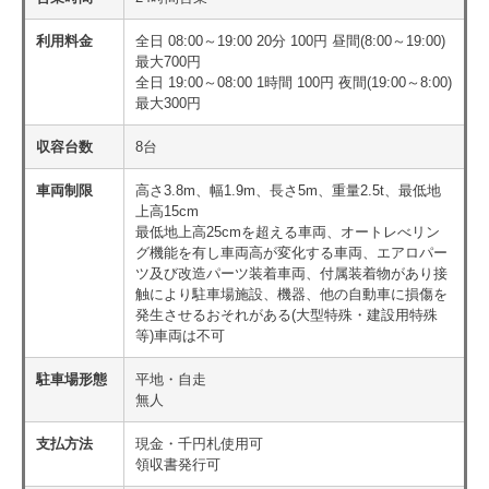
利用料金
全日 08:00～19:00 20分 100円 昼間(8:00～19:00)
最大700円
全日 19:00～08:00 1時間 100円 夜間(19:00～8:00)
最大300円
収容台数
8台
車両制限
高さ3.8m、幅1.9m、長さ5m、重量2.5t、最低地
上高15cm
最低地上高25cmを超える車両、オートレべリン
グ機能を有し車両高が変化する車両、エアロパー
ツ及び改造パーツ装着車両、付属装着物があり接
触により駐車場施設、機器、他の自動車に損傷を
発生させるおそれがある(大型特殊・建設用特殊
等)車両は不可
駐車場形態
平地・自走
無人
支払方法
現金・千円札使用可
領収書発行可