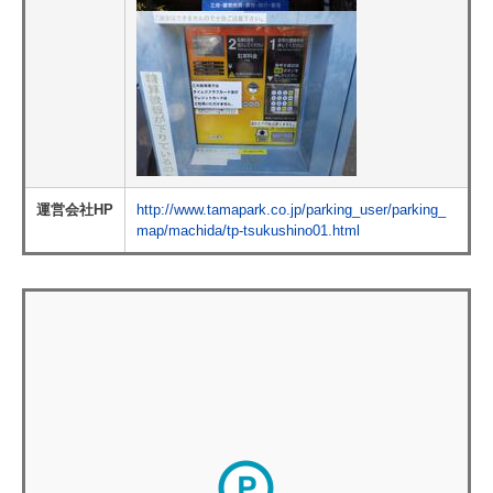
運営会社HP
http://www.tamapark.co.jp/parking_user/parking_
map/machida/tp-tsukushino01.html