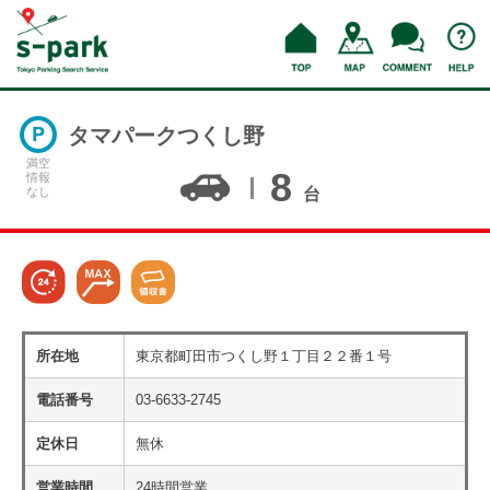
タマパークつくし野
満空
8
情報
なし
台
所在地
東京都町田市つくし野１丁目２２番１号
電話番号
03-6633-2745
定休日
無休
営業時間
24時間営業