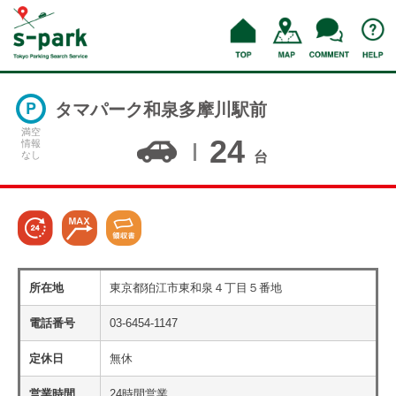
タマパーク和泉多摩川駅前
満空
24
情報
なし
台
所在地
東京都狛江市東和泉４丁目５番地
電話番号
03-6454-1147
定休日
無休
営業時間
24時間営業