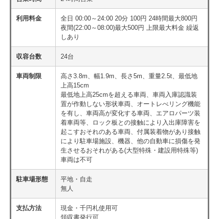
利用料金
全日 00:00～24:00 20分 100円 24時間最大800円
夜間(22:00～08:00)最大500円 上限最大料金 繰返
しあり
収容台数
24台
車両制限
高さ3.8m、幅1.9m、長さ5m、重量2.5t、最低地
上高15cm
最低地上高25cmを超える車両、車両入庫認識装
置が作動しない形状車両、オートレべリング機能
を有し、車両高が変化する車両、エアロパーツ装
着車両等、ロック板との接触により入出庫障害を
起こすおそれのある車両、付属装着物があり接触
により駐車場施設、機器、他の自動車に損傷を発
生させるおそれがある(大型特殊・建設用特殊等)
車両は不可
駐車場形態
平地・自走
無人
支払方法
現金・千円札使用可
領収書発行可