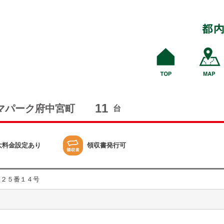
11
マパーク府中宮町
台
大料金設定あり
領収書発行可
目２５番１４号