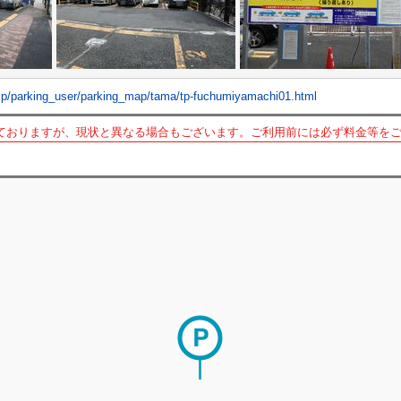
.jp/parking_user/parking_map/tama/tp-fuchumiyamachi01.html
ておりますが、現状と異なる場合もございます。ご利用前には必ず料金等を