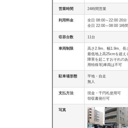
営業時間
24時間営業
利用料金
全日 08:00～22:00 
全日 22:00～08:00 1時
収容台数
11台
車両制限
高さ2.9m、幅1.9m、長
最低地上高25cmを超
障害を起こすおそれのあ
用特殊等)車両は不可
駐車場形態
平地・自走
無人
支払方法
現金・千円札使用可
領収書発行可
写真