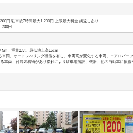
20分 200円 駐車後7時間最大1,200円 上限最大料金 繰返しあり
間 200円
さ5m、重量2.5t、最低地上高15cm
える車両、オートレべリング機能を有し、車両高が変化する車両、エアロパー
る車両、付属装着物があり接触により駐車場施設、機器、他の自動車に損傷