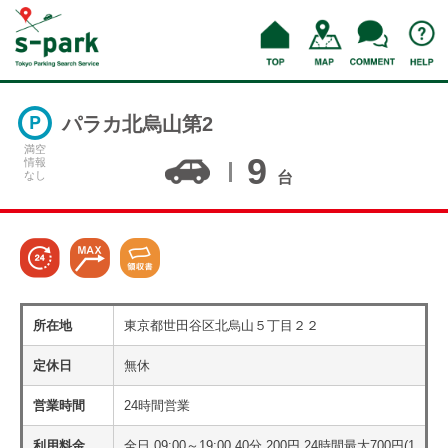
パラカ北烏山第2
満空
9
情報
なし
台
所在地
東京都世田谷区北烏山５丁目２２
定休日
無休
営業時間
24時間営業
利用料金
全日 09:00～19:00 40分 200円 24時間最大700円(1