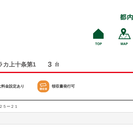
3
ラカ上十条第1
台
大料金設定あり
領収書発行可
２５ー２１