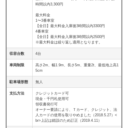
時間以内3,300円
最大料金
1〜3番車室
【全日】最大料金入庫後3時間以内3300円
4番車室
【全日】最大料金入庫後3時間以内2500円
※最大料金は繰り返し適用となります。
収容台数
4台
車両制限
高さ2m、幅1.9m、長さ5m、重量2t、最低地上高1
5cm
駐車場形態
無人
支払方法
クレジットカード可
現金・千円札使用可
領収書発行可
オーナー要請により、Ｔカード、クレジット、法
人カードの使用を取りやめました（2018.5.27）<
br>上記は錯誤のため訂正（2019.4.11）