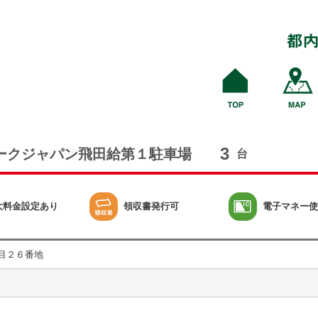
3
ークジャパン飛田給第１駐車場
台
大料金設定あり
領収書発行可
電子マネー使
目２６番地