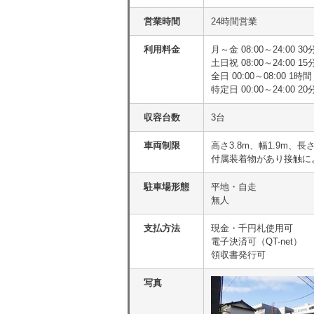
営業時間
24時間営業
利用料金
月～金 08:00～24:00 3
土日祝 08:00～24:00 1
全日 00:00～08:00 1時間
特定日 00:00～24:00
収容台数
3台
車両制限
高さ3.8m、幅1.9m、長
付属装着物があり接触に
駐車場形態
平地・自走
無人
支払方法
現金・千円札使用可
電子決済可（QT-net）
領収書発行可
写真