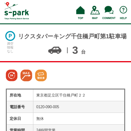
リクスタパーキング千住橋戸町第1駐車場
満空
3
情報
なし
台
所在地
東京都足立区千住橋戸町２２
電話番号
0120-090-005
定休日
無休
営業時間
24時間営業