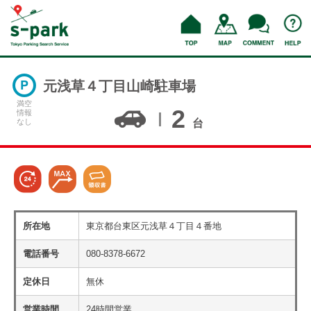
元浅草４丁目山崎駐車場
満空
2
情報
なし
台
所在地
東京都台東区元浅草４丁目４番地
電話番号
080-8378-6672
定休日
無休
営業時間
24時間営業