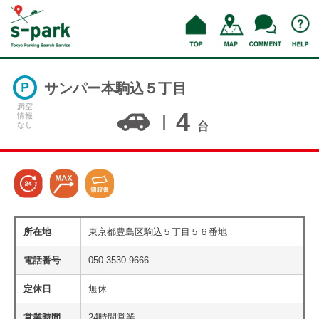
サンパー本駒込５丁目
満空
4
情報
なし
台
所在地
東京都豊島区駒込５丁目５６番地
電話番号
050-3530-9666
定休日
無休
営業時間
24時間営業