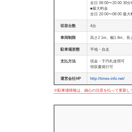
全日 08:00〜20:00 30分¥
■最大料金
全日 20:00〜08:00 最大
収容台数
4台
車両制限
高さ2.1m、幅1.9m、長
駐車場形態
平地・自走
支払方法
現金・千円札使用可
領収書発行可
運営会社HP
http://times-info.net/
※駐車場情報は、細心の注意を払って更新し