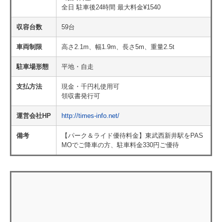
全日 駐車後24時間 最大料金¥1540
収容台数
59台
車両制限
高さ2.1m、幅1.9m、長さ5m、重量2.5t
駐車場形態
平地・自走
支払方法
現金・千円札使用可
領収書発行可
運営会社HP
http://times-info.net/
備考
【パーク＆ライド優待料金】東武西新井駅をPAS
MOでご降車の方、駐車料金330円ご優待