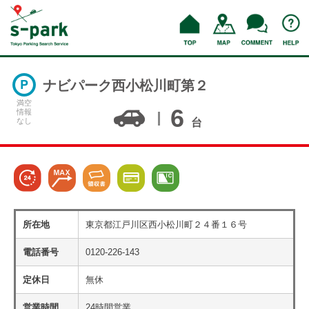
ナビパーク西小松川町第２
満空
6
情報
なし
台
所在地
東京都江戸川区西小松川町２４番１６号
電話番号
0120-226-143
定休日
無休
営業時間
24時間営業