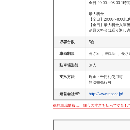
全日 20:00～08:00 
最大料金
【全日】20:00〜8:00
【全日】最大料金入庫後2
※最大料金は繰り返し
収容台数
5台
車両制限
高さ2m、幅1.9m、長さ
駐車場形態
無人
支払方法
現金・千円札使用可
領収書発行可
運営会社HP
http://www.repark.jp/
※駐車場情報は、細心の注意を払って更新し