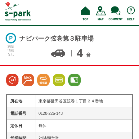
ナビパーク弦巻第３駐車場
満空
4
情報
なし
台
所在地
東京都世田谷区弦巻１丁目２４番地
電話番号
0120-226-143
定休日
無休
営業時間
24時間営業