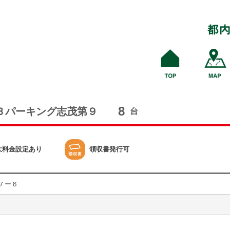
8
Ｂパーキング志茂第９
台
大料金設定あり
領収書発行可
７ー６