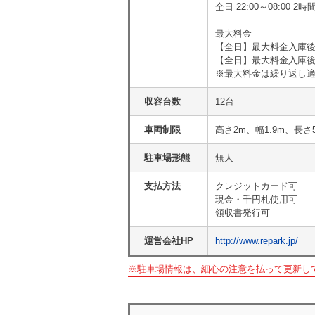
全日 22:00～08:00 
最大料金
【全日】最大料金入庫後8
【全日】最大料金入庫後2
※最大料金は繰り返し
収容台数
12台
車両制限
高さ2m、幅1.9m、長さ
駐車場形態
無人
支払方法
クレジットカード可
現金・千円札使用可
領収書発行可
運営会社HP
http://www.repark.jp/
※駐車場情報は、細心の注意を払って更新し