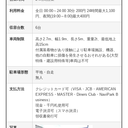
利用料金
全日 00:00～24:00 30分 200円 24時間最大1,100
円、夜間(19:00～8:00)最大400円
収容台数
6台
車両制限
高さ2.7m、幅1.9m、長さ5m、重量2t、最低地上
高15cm
付属装着物があり接触により駐車場施設、機器、
他の自動車に損傷を発生させるおそれがある(大型
特殊・建設用特殊等)車両は不可
駐車場形態
平地・自走
無人
支払方法
クレジットカード可（VISA・JCB・AMERICAN
EXPRESS・MASTER・Diners Club・NaviPark B
usiness）
現金・千円札使用可
電子決済可（スマホ決済）
領収書発行可
写真