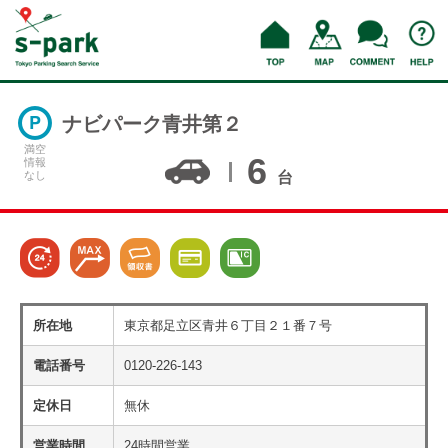
ナビパーク青井第２
満空
6
情報
なし
台
所在地
東京都足立区青井６丁目２１番７号
電話番号
0120-226-143
定休日
無休
営業時間
24時間営業