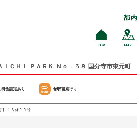
ＡＩＣＨＩ ＰＡＲＫ Ｎｏ．６８ 国分寺市東元町
大料金設定あり
領収書発行可
丁目１３番２５号