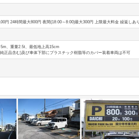
0分 100円 24時間最大800円 夜間(18:00～8:00)最大300円 上限最大料金 繰返しあ
さ5m、重量2.5t、最低地上高15cm
(純正品含む)及び車体下部にプラスチック樹脂等のカバー装着車両は不可