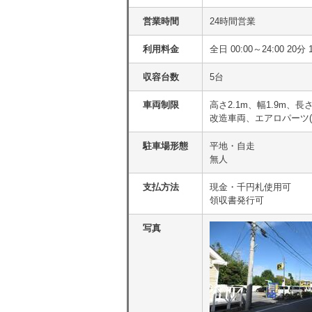
営業時間
24時間営業
利用料金
全日 00:00～24:00 2
収容台数
5台
車両制限
高さ2.1m、幅1.9m、長
改造車両、エアロパーツ
駐車場形態
平地・自走
無人
支払方法
現金・千円札使用可
領収書発行可
写真