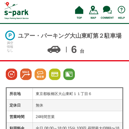
ユアー・パーキング大山東町第２駐車場
満空
6
情報
なし
台
所在地
東京都板橋区大山東町１１丁目６
定休日
無休
営業時間
24時間営業
利用料金
全日 08:00～18:00 15分 100円 昼間最大(08時〜18