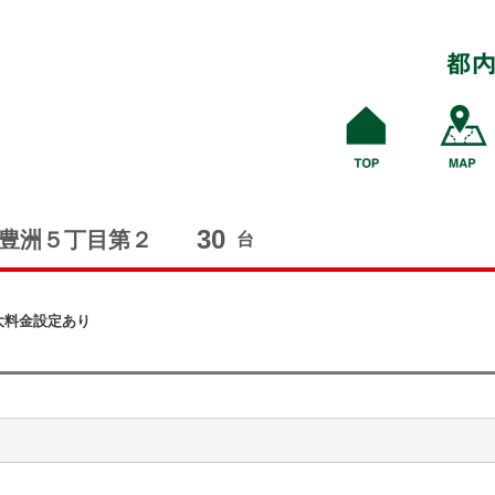
30
豊洲５丁目第２
台
大料金設定あり