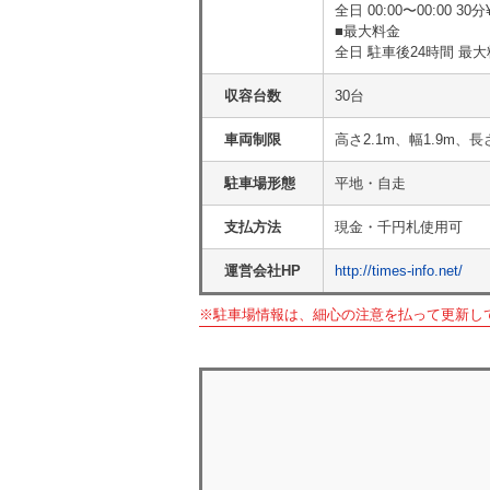
全日 00:00〜00:00 30分
■最大料金
全日 駐車後24時間 最大料
収容台数
30台
車両制限
高さ2.1m、幅1.9m、長
駐車場形態
平地・自走
支払方法
現金・千円札使用可
運営会社HP
http://times-info.net/
※駐車場情報は、細心の注意を払って更新し