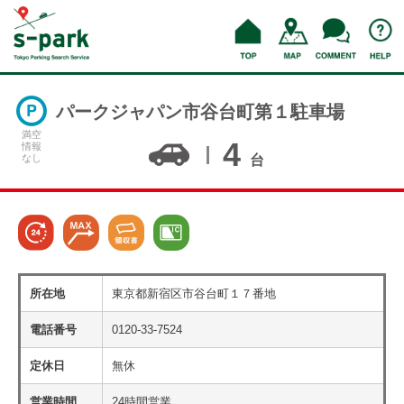
パークジャパン市谷台町第１駐車場
満空
4
情報
なし
台
所在地
東京都新宿区市谷台町１７番地
電話番号
0120-33-7524
定休日
無休
営業時間
24時間営業