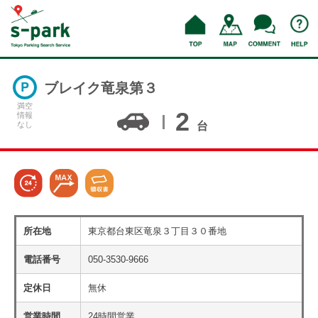
ブレイク竜泉第３
満空
2
情報
なし
台
所在地
東京都台東区竜泉３丁目３０番地
電話番号
050-3530-9666
定休日
無休
営業時間
24時間営業