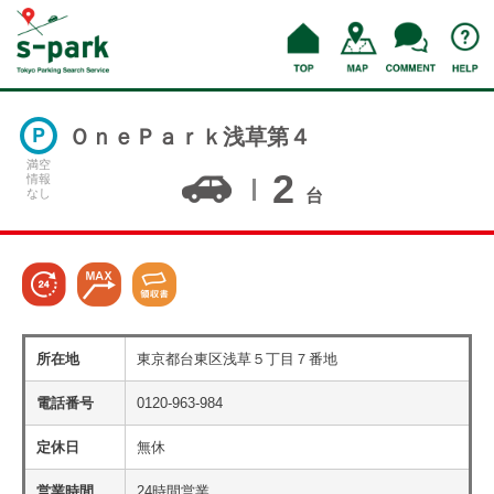
ＯｎｅＰａｒｋ浅草第４
満空
2
情報
なし
台
所在地
東京都台東区浅草５丁目７番地
電話番号
0120-963-984
定休日
無休
営業時間
24時間営業