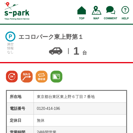
エコロパーク東上野第１
満空
1
情報
なし
台
所在地
東京都台東区東上野６丁目７番地
電話番号
0120-414-196
定休日
無休
営業時間
24時間営業