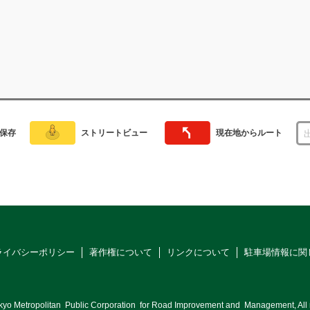
保存
ストリートビュー
現在地からルート
ライバシーポリシー
著作権について
リンクについて
駐車場情報に関
kyo Metropolitan
Public Corporation
for Road Improvement and
Management, All r