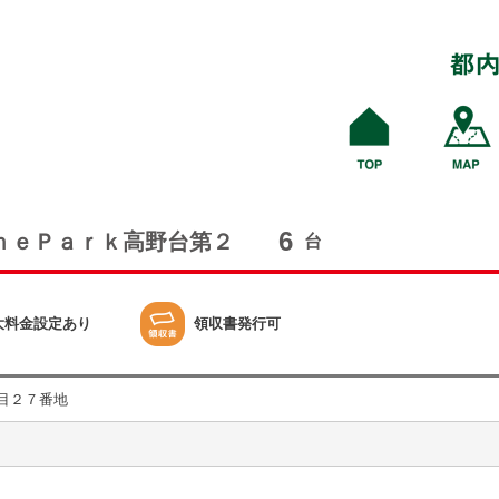
6
ｎｅＰａｒｋ高野台第２
台
大料金設定あり
領収書発行可
目２７番地