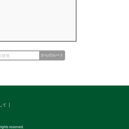
からのルート
して
ights reserved.