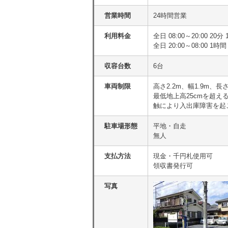
営業時間
24時間営業
利用料金
全日 08:00～20:00 2
全日 20:00～08:00 1時間
収容台数
6台
車両制限
高さ2.2m、幅1.9m、長さ
最低地上高25cmを超
触により入出庫障害を起
駐車場形態
平地・自走
無人
支払方法
現金・千円札使用可
領収書発行可
写真