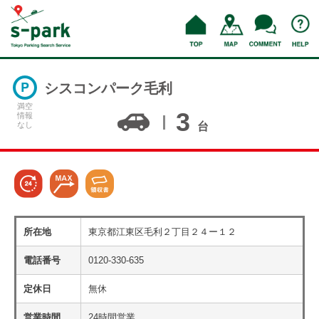
シスコンパーク毛利
満空
3
情報
なし
台
所在地
東京都江東区毛利２丁目２４ー１２
電話番号
0120-330-635
定休日
無休
営業時間
24時間営業