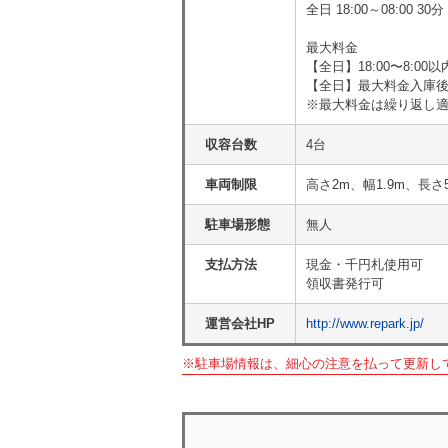
全日 18:00～08:00 
最大料金
【全日】18:00〜8:00
【全日】最大料金入庫後2
※最大料金は繰り返し
収容台数
4台
車両制限
高さ2m、幅1.9m、長さ
駐車場形態
無人
支払方法
現金・千円札使用可
領収書発行可
運営会社HP
http://www.repark.jp/
※駐車場情報は、細心の注意を払って更新し