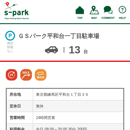
ＧＳパーク平和台一丁目駐車場
満空
13
情報
なし
台
所在地
東京都練馬区平和台１丁目３６
定休日
無休
営業時間
24時間営業
利用料金
全日 08:00～20:00 30分 200円