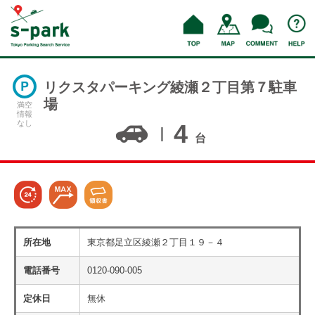
リクスタパーキング綾瀬２丁目第７駐車
場
満空
情報
なし
4
台
所在地
東京都足立区綾瀬２丁目１９－４
電話番号
0120-090-005
定休日
無休