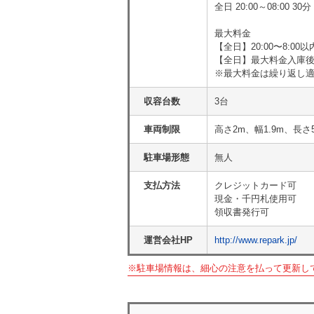
全日 20:00～08:00 
最大料金
【全日】20:00〜8:00
【全日】最大料金入庫後2
※最大料金は繰り返し
収容台数
3台
車両制限
高さ2m、幅1.9m、長さ
駐車場形態
無人
支払方法
クレジットカード可
現金・千円札使用可
領収書発行可
運営会社HP
http://www.repark.jp/
※駐車場情報は、細心の注意を払って更新し