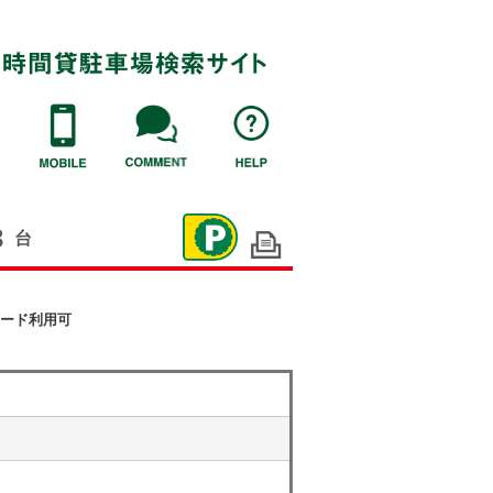
3
台
ード利用可