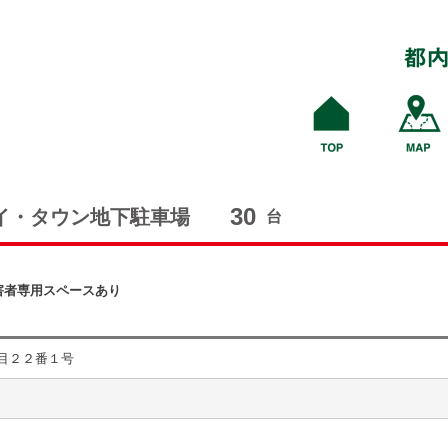
30
イ・タウン地下駐車場
台
害者専用スペースあり
目２２番１号