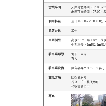
営業時間
入庫可能時間（07:00～23
出庫可能時間（07:00～23
利用料金
全日 07:00～23:00 30分 
収容台数
30台
車両制限
高さ2.1m、幅1.8m、長さ
中型車長さ5m幅1.8m高さ
駐車場形態
地下・自走
有人
駐車場設備
障害者専用スペースあり
支払方法
回数券あり
現金・千円札使用可
領収書発行可
写真