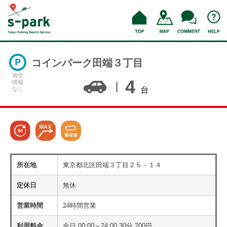
コインパーク田端３丁目
満空
4
情報
なし
台
所在地
東京都北区田端３丁目２５－１４
定休日
無休
営業時間
24時間営業
利用料金
全日 00:00～24:00 30分 200円