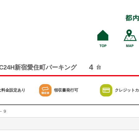
4
PC24H新宿愛住町パーキング
台
大料金設定あり
領収書発行可
クレジットカ
－９