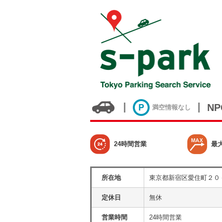
N
満空情報なし
24時間営業
最
所在地
東京都新宿区愛住町２０
定休日
無休
営業時間
24時間営業