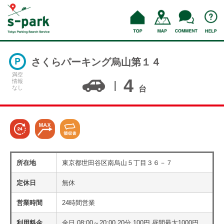
さくらパーキング烏山第１４
満空
4
情報
なし
台
所在地
東京都世田谷区南烏山５丁目３６－７
定休日
無休
営業時間
24時間営業
利用料金
全日 08:00～20:00 20分 100円 昼間最大1000円