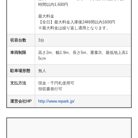
時間以内1,600円
最大料金
【全日】最大料金入庫後24時間以内1600円
※最大料金は繰り返し適用となります。
収容台数
3台
車両制限
高さ2m、幅1.9m、長さ5m、重量2t、最低地上高1
5cm
駐車場形態
無人
支払方法
現金・千円札使用可
領収書発行可
運営会社HP
http://www.repark.jp/