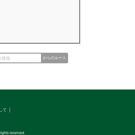
からのルート
して
ights reserved.