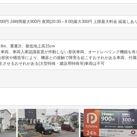
0分 200円 24時間最大900円 夜間(20:00～8:00)最大300円 上限最大料金 繰返しあ
.8m、重量2t、最低地上高15cm
える車両、車両入庫認識装置が作動しない形状車両、オートレべリング機能を
両の形状や構造等により、機器との接触で障害を起こすおそれがある車両、付
生させるおそれがある(大型特殊・建設用特殊等)車両は不可