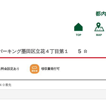
5
パーキング墨田区立花４丁目第１
台
大料金設定あり
領収書発行可
４０番先