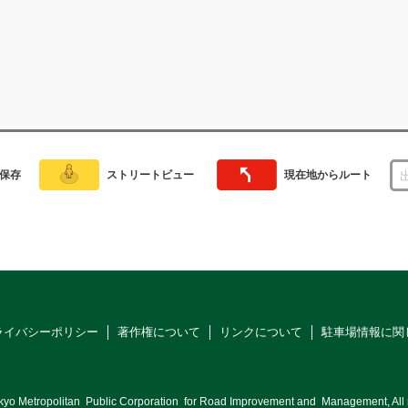
保存
ストリートビュー
現在地からルート
ライバシーポリシー
著作権について
リンクについて
駐車場情報に関
kyo Metropolitan
Public Corporation
for Road Improvement and
Management, All r