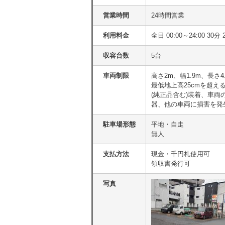
営業時間
24時間営業
利用料金
全日 00:00～24:00 3
収容台数
5台
車両制限
高さ2m、幅1.9m、長さ4
最低地上高25cmを超
(純正品含む)装着、車
器、他の車両に損害を発
駐車場形態
平地・自走
無人
支払方法
現金・千円札使用可
領収書発行可
写真