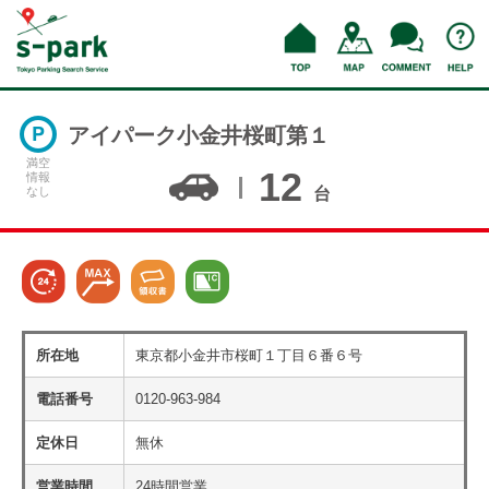
アイパーク小金井桜町第１
満空
12
情報
なし
台
所在地
東京都小金井市桜町１丁目６番６号
電話番号
0120-963-984
定休日
無休
営業時間
24時間営業