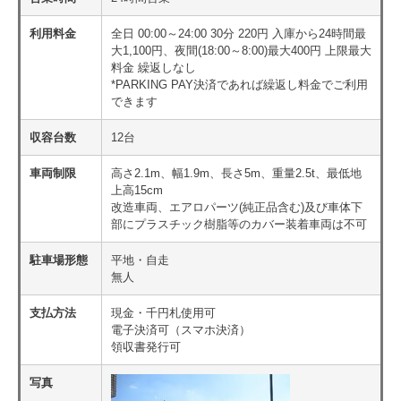
利用料金
全日 00:00～24:00 30分 220円 入庫から24時間最
大1,100円、夜間(18:00～8:00)最大400円 上限最大
料金 繰返しなし
*PARKING PAY決済であれば繰返し料金でご利用
できます
収容台数
12台
車両制限
高さ2.1m、幅1.9m、長さ5m、重量2.5t、最低地
上高15cm
改造車両、エアロパーツ(純正品含む)及び車体下
部にプラスチック樹脂等のカバー装着車両は不可
駐車場形態
平地・自走
無人
支払方法
現金・千円札使用可
電子決済可（スマホ決済）
領収書発行可
写真