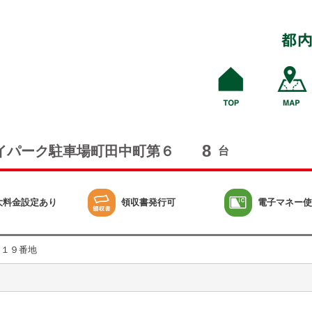
8
イパーク駐車場町田中町第６
台
大料金設定あり
領収書発行可
電子マネー使
目１９番地