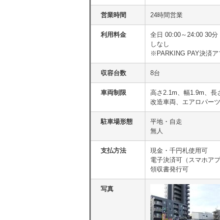
営業時間
24時間営業
利用料金
全日 00:00～24:00 
しなし
※PARKING PAY
収容台数
8台
車両制限
高さ2.1m、幅1.9m、長
改造車両、エアロパーツ
駐車場形態
平地・自走
無人
支払方法
現金・千円札使用可
電子決済可（スマホア
領収書発行可
写真