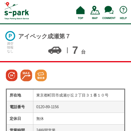
アイペック成瀬第７
満空
7
情報
なし
台
所在地
東京都町田市成瀬が丘２丁目３１番１０号
電話番号
0120-89-1156
定休日
無休
営業時間
24時間営業