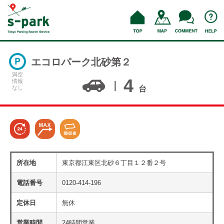
エコロパーク北砂第２
満空
4
情報
なし
台
所在地
東京都江東区北砂６丁目１２番２号
電話番号
0120-414-196
定休日
無休
営業時間
24時間営業