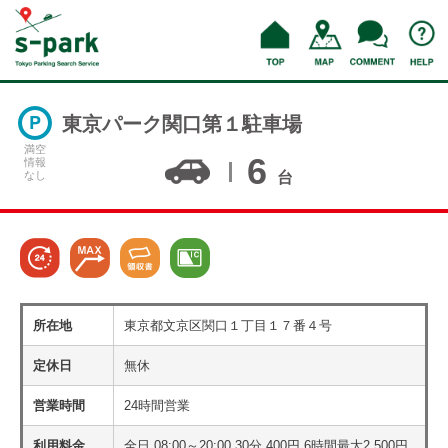
東京パーク関口第１駐車場
満空
6
情報
なし
台
所在地
東京都文京区関口１丁目１７番４号
定休日
無休
営業時間
24時間営業
利用料金
全日 08:00～20:00 30分 400円 6時間最大2,500円