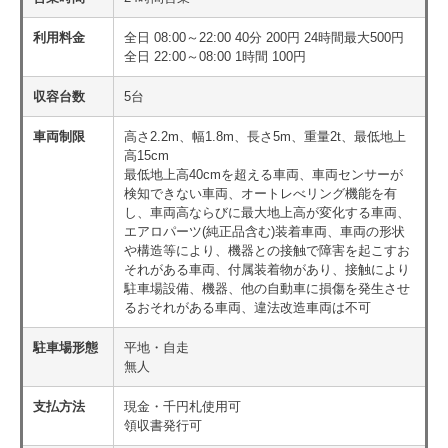
利用料金
全日 08:00～22:00 40分 200円 24時間最大500円
全日 22:00～08:00 1時間 100円
収容台数
5台
車両制限
高さ2.2m、幅1.8m、長さ5m、重量2t、最低地上
高15cm
最低地上高40cmを超える車両、車両センサーが
検知できない車両、オートレべリング機能を有
し、車両高ならびに最大地上高が変化する車両、
エアロパーツ(純正品含む)装着車両、車両の形状
や構造等により、機器との接触で障害を起こすお
それがある車両、付属装着物があり、接触により
駐車場設備、機器、他の自動車に損傷を発生させ
るおそれがある車両、違法改造車両は不可
駐車場形態
平地・自走
無人
支払方法
現金・千円札使用可
領収書発行可