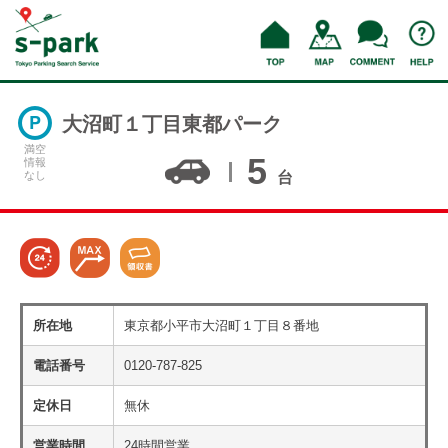
大沼町１丁目東都パーク
満空
5
情報
なし
台
所在地
東京都小平市大沼町１丁目８番地
電話番号
0120-787-825
定休日
無休
営業時間
24時間営業